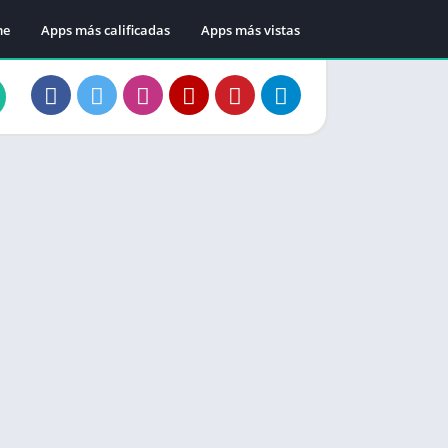
me
Apps más calificadas
Apps más vistas