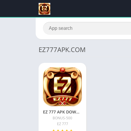
EZ777APK.COM
EZ 777 APK DOWNLOAD GET-500 BONUS | EZ777.COM | EZ777APK.COM | EZ777 |
BONUS-500
EZ 777