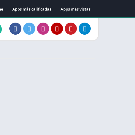
me
Apps más calificadas
Apps más vistas